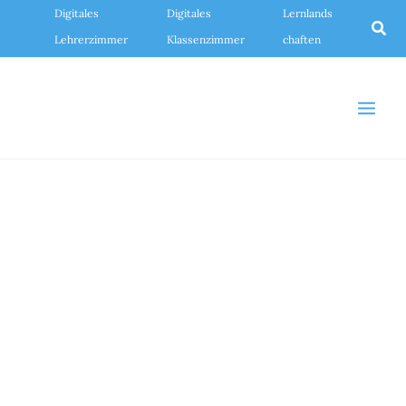
Zum
Digitales
Digitales
Lernlands
Inhalt
Suc
springen
Lehrerzimmer
Klassenzimmer
chaften
Seite
Seite
Seite
Seite
Seite