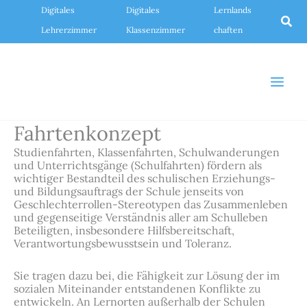
Zum
Digitales
Digitales
Lernlands
Inhalt
Suc
springen
Lehrerzimmer
Klassenzimmer
chaften
Fahrtenkonzept
Studienfahrten, Klassenfahrten, Schulwanderungen
und Unterrichtsgänge (Schulfahrten) fördern als
wichtiger Bestandteil des schulischen Erziehungs-
und Bildungsauftrags der Schule jenseits von
Geschlechterrollen-Stereotypen das Zusammenleben
und gegenseitige Verständnis aller am Schulleben
Beteiligten, insbesondere Hilfsbereitschaft,
Verantwortungsbewusstsein und Toleranz.
Sie tragen dazu bei, die Fähigkeit zur Lösung der im
sozialen Miteinander entstandenen Konflikte zu
entwickeln. An Lernorten außerhalb der Schulen