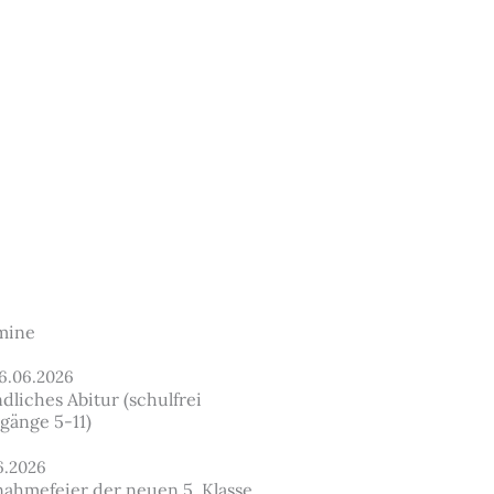
mine
16.06.2026
liches Abitur (schulfrei
gänge 5-11)
6.2026
nahmefeier der neuen 5. Klasse