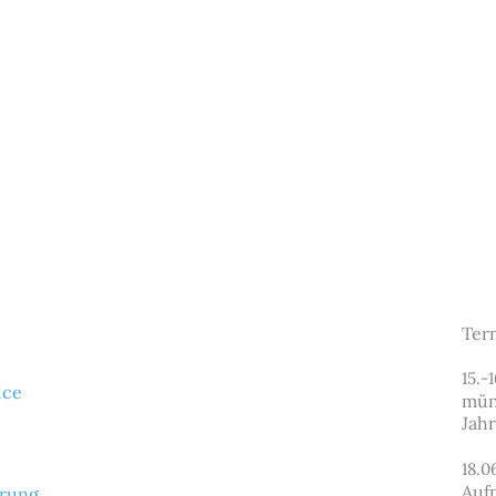
Ter
15.-
ice
münd
Jahr
18.0
Auf
ärung