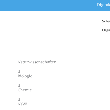
Zum
Digita
Inhalt
springen
Schu
Orga
Naturwissenschaften
Biologie
Chemie
NaWi