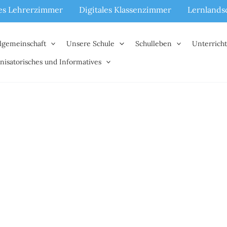
les Lehrerzimmer
Digitales Klassenzimmer
Lernlands
lgemeinschaft
Unsere Schule
Schulleben
Unterrich
nisatorisches und Informatives