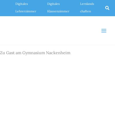
Zum
Digitales
Digitales
Lernlands
Inhalt
Suc
springen
Lehrerzimmer
Klassenzimmer
chaften
Zu Gast am Gymnasium Nackenheim