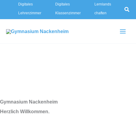
Zum
Digitales
Digitales
Lernlands
Suc
Lehrerzimmer
Klassenzimmer
chaften
Inhalt
springen
Gymnasium Nackenheim
Herzlich Willkommen.