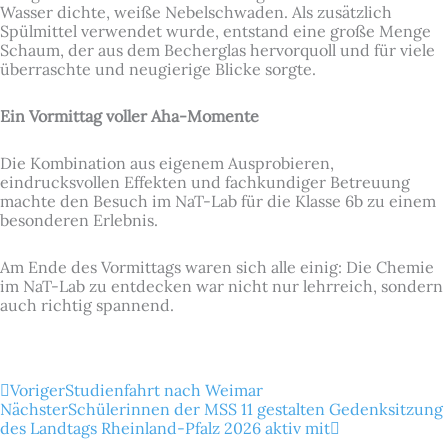
Wasser dichte, weiße Nebelschwaden. Als zusätzlich
Spülmittel verwendet wurde, entstand eine große Menge
Schaum, der aus dem Becherglas hervorquoll und für viele
überraschte und neugierige Blicke sorgte.
Ein Vormittag voller Aha-Momente
Die Kombination aus eigenem Ausprobieren,
eindrucksvollen Effekten und fachkundiger Betreuung
machte den Besuch im NaT-Lab für die Klasse 6b zu einem
besonderen Erlebnis.
Am Ende des Vormittags waren sich alle einig: Die Chemie
im NaT-Lab zu entdecken war nicht nur lehrreich, sondern
auch richtig spannend.
Zurück
Nächster
Voriger
Studienfahrt nach Weimar
Nächster
Schülerinnen der MSS 11 gestalten Gedenksitzung
des Landtags Rheinland-Pfalz 2026 aktiv mit