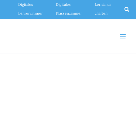
Zum
Digitales
Digitales
Lernlands
Inhalt
Suc
springen
Lehrerzimmer
Klassenzimmer
chaften